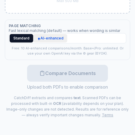
Max 500 MB
PAGE MATCHING
Fast lexical matching (default) — works when wording is similar
Standard
AI-enhanced
Free:
10
AI-enhanced comparisons/month. Base+/Pro: unlimited. Or
use your own OpenAI key via the ⚙ gear (BYOK).
Compare Documents
Upload both PDFs to enable comparison
CatchDiff extracts and compares
text
. Scanned PDFs can be
processed with built-in
OCR
(availability depends on your plan).
Image-only changes are not detected. Results are for reference only
— always verify important changes manually.
Terms