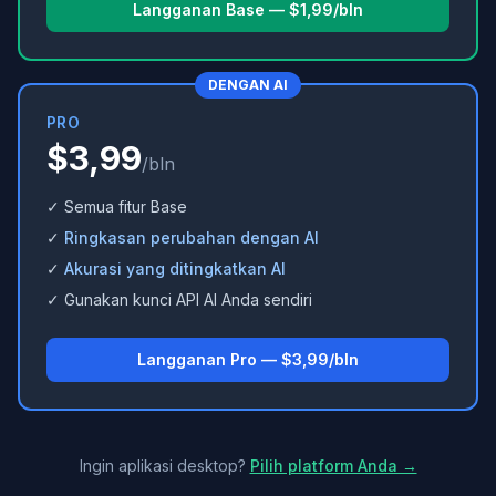
Langganan Base — $1,99/bln
DENGAN AI
PRO
$3,99
/bln
✓ Semua fitur Base
✓
Ringkasan perubahan dengan AI
✓
Akurasi yang ditingkatkan AI
✓ Gunakan kunci API AI Anda sendiri
Langganan Pro — $3,99/bln
Ingin aplikasi desktop?
Pilih platform Anda →