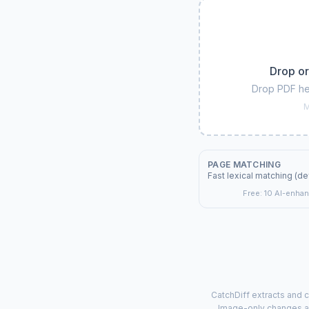
Drop or
Drop PDF he
M
PAGE MATCHING
Fast lexical matching (de
Free:
10
AI-enhanc
CatchDiff extracts and
Image-only changes ar