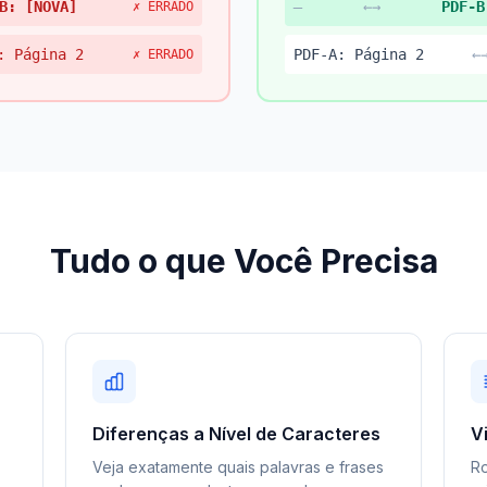
B: [NOVA]
—
←→
PDF-B
✗ ERRADO
: Página 2
PDF-A: Página 2
←
✗ ERRADO
Tudo o que Você Precisa
Diferenças a Nível de Caracteres
V
Veja exatamente quais palavras e frases
Ro