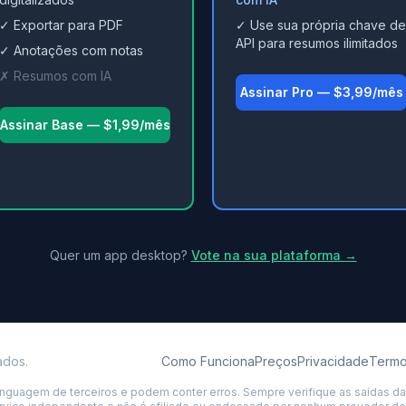
✓ Exportar para PDF
✓ Use sua própria chave de
API para resumos ilimitados
✓ Anotações com notas
✗ Resumos com IA
Assinar Pro — $3,99/mês
Assinar Base — $1,99/mês
Quer um app desktop?
Vote na sua plataforma →
ados.
Como Funciona
Preços
Privacidade
Term
guagem de terceiros e podem conter erros. Sempre verifique as saídas da 