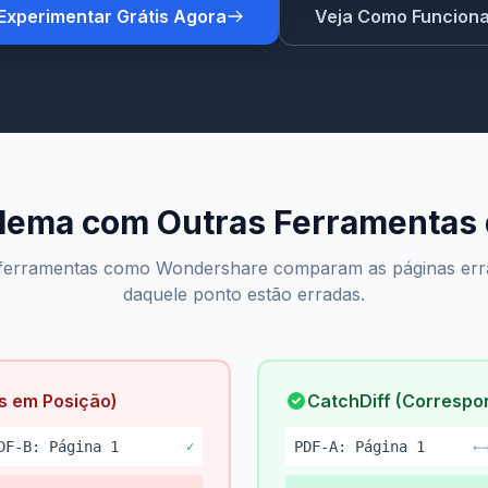
Experimentar Grátis Agora
Veja Como Funcion
lema com Outras Ferramentas
ferramentas como Wondershare comparam as páginas erra
daquele ponto estão erradas.
s em Posição)
CatchDiff (Correspon
DF-B: Página 1
PDF-A: Página 1
←
✓