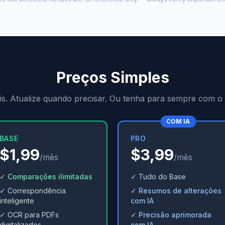
Preços Simples
s. Atualize quando precisar. Ou tenha para sempre com o
COM IA
BASE
PRO
$1,99
$3,99
/mês
/mês
✓
Comparações ilimitadas
✓ Tudo do Base
✓ Correspondência
✓
Resumos de alterações
inteligente
com IA
✓ OCR para PDFs
✓
Precisão aprimorada
digitalizados
com IA