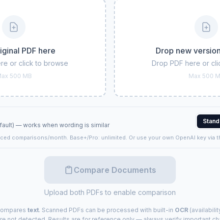
iginal PDF here
Drop new versio
re or click to browse
Drop PDF here or cli
ax 500 MB
Max 500 
Stand
fault) — works when wording is similar
ed comparisons/month. Base+/Pro: unlimited. Or use your own OpenAI key via t
Compare Documents
Upload both PDFs to enable comparison
 compares
text
. Scanned PDFs can be processed with built-in
OCR
(availabili
e not detected. Results are for reference only — always verify important c