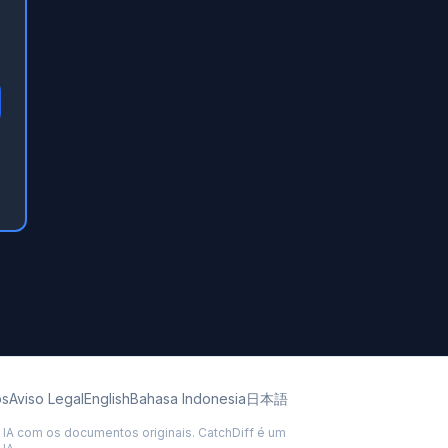
os
Aviso Legal
English
Bahasa Indonesia
日本語
IA com os documentos originais. CatchDiff é um