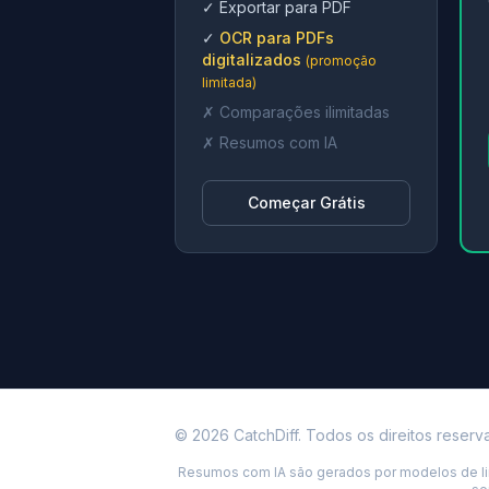
✓ Exportar para PDF
✓
OCR para PDFs
digitalizados
(promoção
limitada)
✗ Comparações ilimitadas
✗ Resumos com IA
Começar Grátis
© 2026 CatchDiff. Todos os direitos reserv
Resumos com IA são gerados por modelos de lin