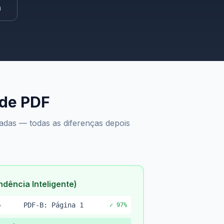
a
 de PDF
das — todas as diferenças depois
dência Inteligente)
→
PDF-B: Página 1
✓ 97%