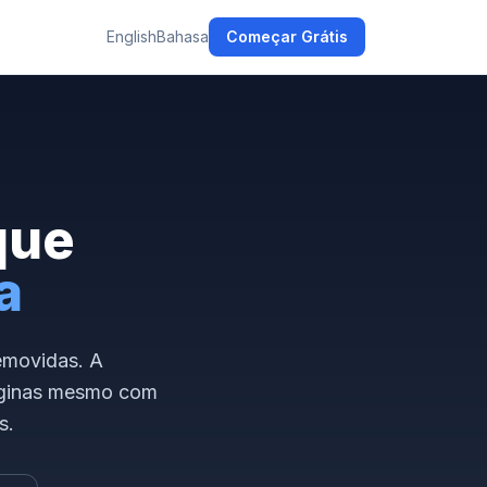
English
Bahasa
Começar Grátis
que
a
emovidas. A
páginas mesmo com
s
.