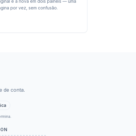
iginal e a nova em dois painéis — uma
gina por vez, sem confusão.
e de conta.
ica
rmina.
ION