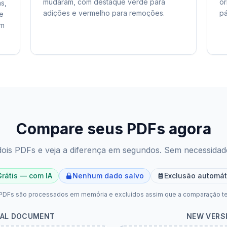
mudaram, com destaque verde para
or
s,
adições e vermelho para remoções.
pá
de
em
Compare seus PDFs agora
ois PDFs e veja a diferença em segundos. Sem necessidad
Grátis — com IA
Nenhum dado salvo
Exclusão automát
PDFs são processados em memória e excluídos assim que a comparação te
NAL DOCUMENT
NEW VERS