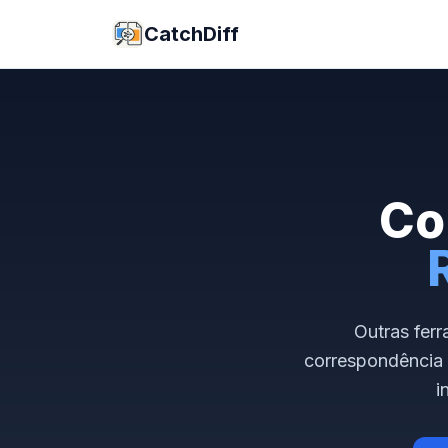
CatchDiff
Co
Outras fer
correspondência 
i