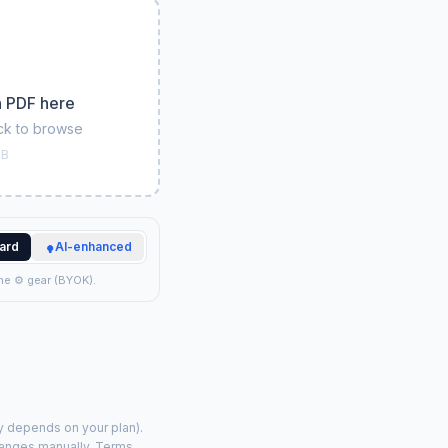
n PDF here
ck to browse
MB
ard
AI-enhanced
he ⚙ gear (BYOK).
ty depends on your plan).
hanges manually.
Terms