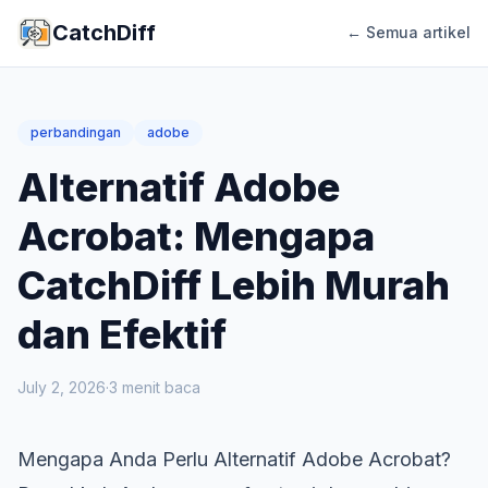
CatchDiff
← Semua artikel
perbandingan
adobe
Alternatif Adobe
Acrobat: Mengapa
CatchDiff Lebih Murah
dan Efektif
July 2, 2026
·
3
menit baca
Mengapa Anda Perlu Alternatif Adobe Acrobat?