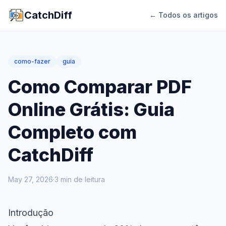
CatchDiff
← Todos os artigos
como-fazer
guia
Como Comparar PDF
Online Grátis: Guia
Completo com
CatchDiff
May 27, 2026
·
3
min de leitura
Introdução