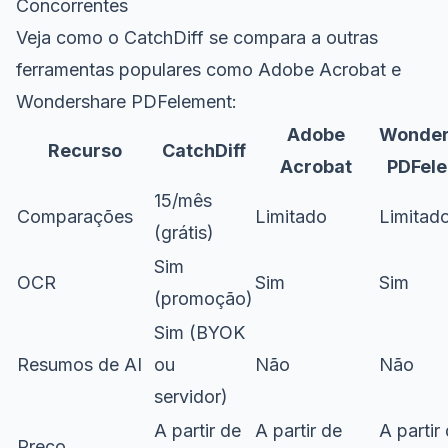
Concorrentes
Veja como o CatchDiff se compara a outras
ferramentas populares como Adobe Acrobat e
Wondershare PDFelement:
Adobe
Wonder
Recurso
CatchDiff
Acrobat
PDFel
15/mês
Comparações
Limitado
Limitad
(grátis)
Sim
OCR
Sim
Sim
(promoção)
Sim (BYOK
Resumos de AI
ou
Não
Não
servidor)
A partir de
A partir de
A partir
Preço