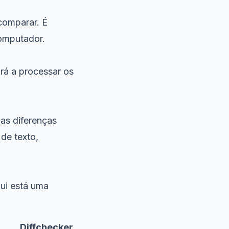
comparar. É
computador.
rá a processar os
as diferenças
de texto,
ui está uma
Diffchecker