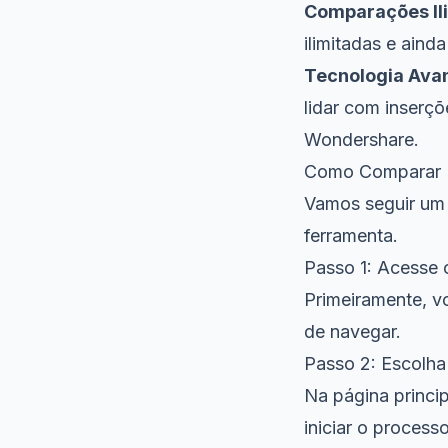
Comparações Il
ilimitadas e aind
Tecnologia Ava
lidar com inserç
Wondershare.
Como Comparar P
Vamos seguir um 
ferramenta.
Passo 1: Acesse 
Primeiramente, v
de navegar.
Passo 2: Escolh
Na página princi
iniciar o proces