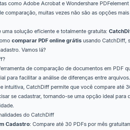
tas como Adobe Acrobat e Wondershare PDFelement
de comparação, muitas vezes não são as opções mais 
e uma solução eficiente e totalmente gratuita:
CatchDi
 como
comparar PDF online grátis
usando CatchDiff, 
adastro. Vamos lá?
f?
 ferramenta de comparação de documentos em PDF que
icial para facilitar a análise de diferenças entre arquiv
s e intuitiva, CatchDiff permite que você compare até
isar se cadastrar, tornando-se uma opção ideal para 
cidade.
onalidades do CatchDiff
m Cadastro
: Compare até 30 PDFs por mês gratuita