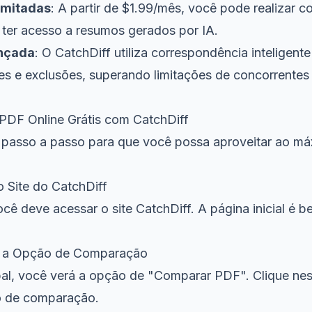
imitadas
: A partir de $1.99/mês, você pode realizar
a ter acesso a resumos gerados por IA.
nçada
: O CatchDiff utiliza correspondência inteligent
ões e exclusões, superando limitações de concorrent
DF Online Grátis com CatchDiff
passo a passo para que você possa aproveitar ao má
o Site do CatchDiff
ocê deve acessar o site
CatchDiff
. A página inicial é be
a a Opção de Comparação
pal, você verá a opção de "Comparar PDF". Clique ne
so de comparação.