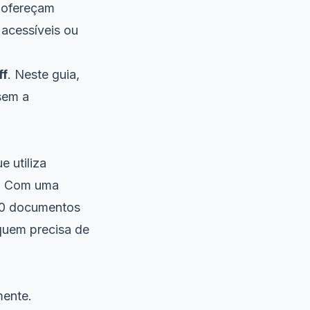
 ofereçam
acessíveis ou
ff
. Neste guia,
sem a
 utiliza
os. Com uma
 30 documentos
quem precisa de
mente.