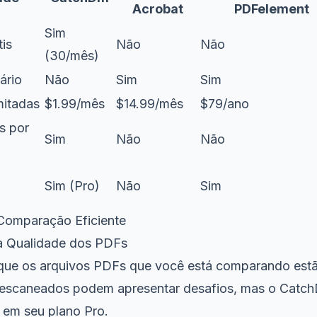
Acrobat
PDFelement
Sim
is
Não
Não
(30/mês)
ário
Não
Sim
Sim
mitadas
$1.99/mês
$14.99/mês
$79/ano
s por
Sim
Não
Não
Sim (Pro)
Não
Sim
Comparação Eficiente
e a Qualidade dos PDFs
 que os arquivos PDFs que você está comparando est
escaneados podem apresentar desafios, mas o CatchD
s em seu plano Pro.