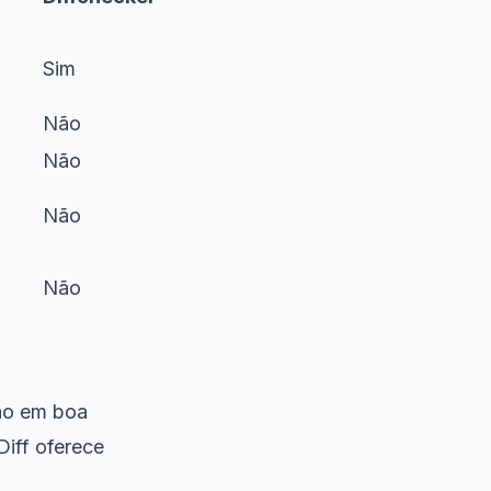
Sim
Não
Não
Não
Não
ão em boa
iff oferece