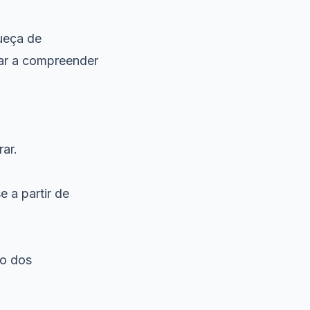
ueça de
dar a compreender
ar.
 a partir de
do dos