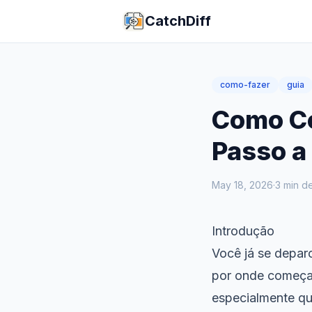
CatchDiff
como-fazer
guia
Como Co
Passo a
May 18, 2026
·
3
min de
Introdução
Você já se depa
por onde começa
especialmente q