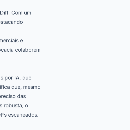
Diff. Com um
destacando
merciais e
ocacia colaborem
 por IA, que
nifica que, mesmo
preciso das
s robusta, o
DFs escaneados.