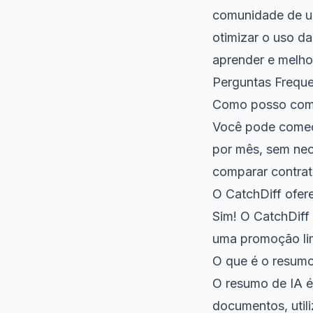
comunidade de us
otimizar o uso d
aprender e melhor
Perguntas Frequ
Como posso come
Você pode começa
por mês, sem nec
comparar contra
O CatchDiff ofe
Sim! O CatchDiff
uma promoção li
O que é o resumo
O resumo de IA é
documentos, utili