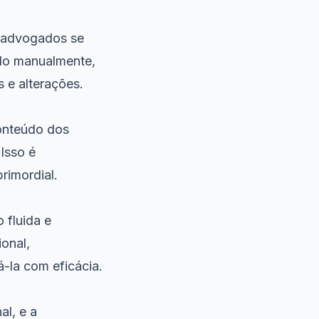
 advogados se
ndo manualmente,
s e alterações.
onteúdo dos
Isso é
rimordial.
 fluida e
ional,
á-la com eficácia.
al, e a