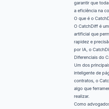
garantir que toda
a eficiência na c
O que é o CatchD
O CatchDiff é um
artificial que pe
rapidez e preci
por IA, o CatchD
Diferenciais do C
Um dos principai
inteligente de pá
contratos, o Cat
algo que ferram
realizar.
Como advogados u