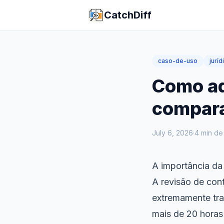
CatchDiff
caso-de-uso
juríd
Como ad
compara
July 6, 2026
·
4
min de 
A importância da
A revisão de con
extremamente tr
mais de 20 hora