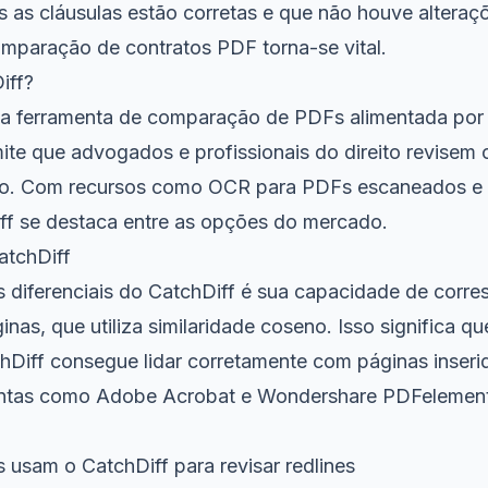
s as cláusulas estão corretas e que não houve alteraç
omparação de contratos PDF torna-se vital.
iff?
a ferramenta de comparação de PDFs alimentada por i
rmite que advogados e profissionais do direito revisem
são. Com recursos como OCR para PDFs escaneados e
iff se destaca entre as opções do mercado.
atchDiff
s diferenciais do CatchDiff é sua capacidade de corr
ginas, que utiliza similaridade coseno. Isso significa q
chDiff consegue lidar corretamente com páginas inseri
entas como Adobe Acrobat e Wondershare PDFelemen
sam o CatchDiff para revisar redlines