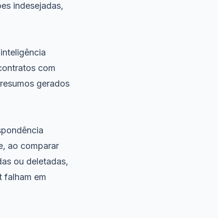
ões indesejadas,
nteligência
 contratos com
 resumos gerados
espondência
ue, ao comparar
das ou deletadas,
t falham em