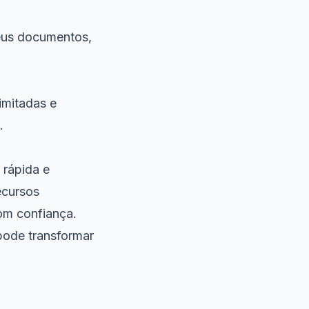
eus documentos,
imitadas e
.
 rápida e
ecursos
om confiança.
pode transformar