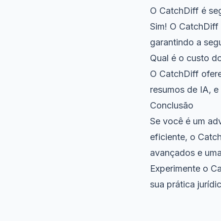
O CatchDiff é se
Sim! O CatchDif
garantindo a seg
Qual é o custo d
O CatchDiff ofer
resumos de IA, e
Conclusão
Se você é um adv
eficiente, o Catc
avançados e uma 
Experimente o Ca
sua prática jurídi