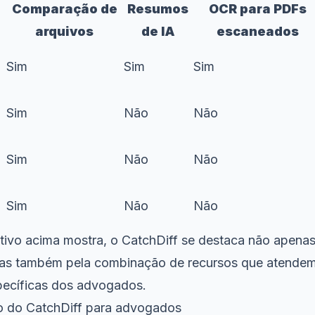
Comparação de
Resumos
OCR para PDFs
arquivos
de IA
escaneados
Sim
Sim
Sim
Sim
Não
Não
Sim
Não
Não
Sim
Não
Não
vo acima mostra, o CatchDiff se destaca não apenas
mas também pela combinação de recursos que atende
pecíficas dos advogados.
o do CatchDiff para advogados