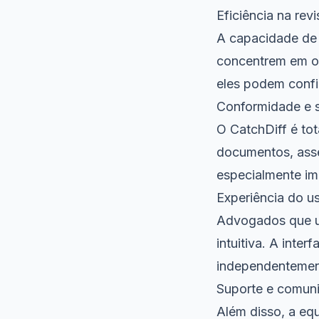
Eficiência na rev
A capacidade de
concentrem em ou
eles podem confia
Conformidade e 
O CatchDiff é t
documentos, asse
especialmente im
Experiência do u
Advogados que ut
intuitiva. A inter
independentemente
Suporte e comun
Além disso, a equ