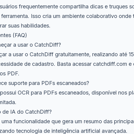
uários frequentemente compartilha dicas e truques 
a ferramenta. Isso cria um ambiente colaborativo ond
ar suas habilidades.
entes (FAQ)
çar a usar o CatchDiff?
r a usar o CatchDiff gratuitamente, realizando até 
essidade de cadastro. Basta acessar
catchdiff.com
e 
tos PDF.
rece suporte para PDFs escaneados?
 possui OCR para PDFs escaneados, disponível nos p
mitada.
 de IA do CatchDiff?
 uma funcionalidade que gera um resumo das principai
zando tecnologia de inteligência artificial avançada.