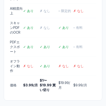
AI精度向
✓ あり
✗ なし
– 限定的
✗ なし
上
スキャ
ンPDF
✓ あり
✗ なし
✓ あり
– 有料
のOCR
PDFエ
クスポ
✓ あり
✓ あり
✓ あり
– 有料
ート
オフラ
イン動
✗ なし
✓ あり
✗ なし
✗ なし
作
$1〜
$19.99/
価格
$3.99/月
$19.99 買
$9.99/月
月
い切り