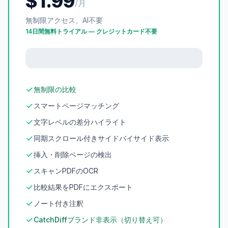
$1.99
/月
無制限アクセス、AI不要
14日間無料トライアル — クレジットカード不要
無制限の比較
スマートページマッチング
文字レベルの差分ハイライト
同期スクロール付きサイドバイサイド表示
挿入・削除ページの検出
スキャンPDFのOCR
比較結果をPDFにエクスポート
ノート付き注釈
CatchDiffブランド非表示（切り替え可）