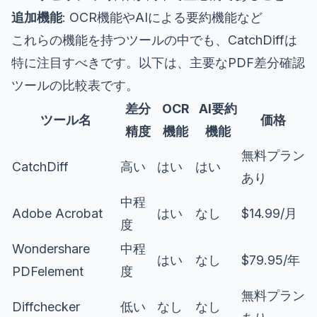
追加機能
: OCR機能やAIによる要約機能など
これらの機能を持つツールの中でも、CatchDiffは
特に注目すべきです。以下は、主要なPDF差分確認
ツールの比較表です。
差分
OCR
AI要約
ツール名
価格
精度
機能
機能
無料プラン
CatchDiff
高い
はい
はい
あり
中程
Adobe Acrobat
はい
なし
$14.99/月
度
Wondershare
中程
はい
なし
$79.95/年
PDFelement
度
無料プラン
Diffchecker
低い
なし
なし