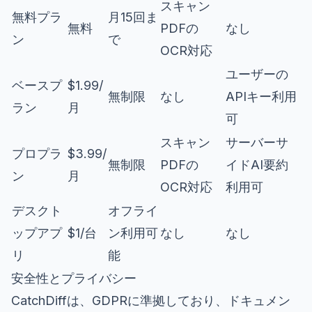
スキャン
無料プラ
月15回ま
無料
PDFの
なし
ン
で
OCR対応
ユーザーの
ベースプ
$1.99/
無制限
なし
APIキー利用
ラン
月
可
スキャン
サーバーサ
プロプラ
$3.99/
無制限
PDFの
イドAI要約
ン
月
OCR対応
利用可
デスクト
オフライ
ップアプ
$1/台
ン利用可
なし
なし
リ
能
安全性とプライバシー
CatchDiffは、GDPRに準拠しており、ドキュメン