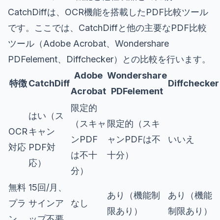
CatchDiffは、OCR機能を搭載したPDF比較ツール
です。ここでは、CatchDiffと他の主要なPDF比較
ツール（Adobe Acrobat、Wondershare
PDFelement、Diffchecker）との比較を行います。
Adobe
Wondershare
特徴
CatchDiff
Diffchecker
Acrobat
PDFelement
限定的
はい（ス
（スキャ
限定的（スキ
OCR
キャン
ンPDF
ャンPDFは不
いいえ
対応
PDF対
は不十
十分）
応）
分）
無料
15回/月、
あり（機能制
あり（機能
プラ
サインア
なし
限あり）
制限あり）
ン
ップ不要