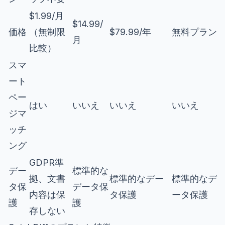
$1.99/月
$14.99/
価格
（無制限
$79.99/年
無料プラン
月
比較）
スマ
ート
ペー
はい
いいえ
いいえ
いいえ
ジマ
ッチ
ング
GDPR準
デー
標準的な
拠、文書
標準的なデー
標準的なデ
タ保
データ保
内容は保
タ保護
ータ保護
護
護
存しない