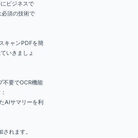
特にビジネスで
は必須の技術で
、スキャンPDFを簡
見ていきましょ
プ不要でOCR機能
す：
ったAIサマリーを利
付加されます。