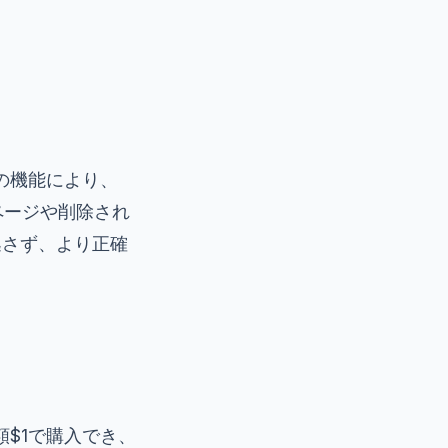
この機能により、
されたページや削除され
逃さず、より正確
額$1で購入でき、