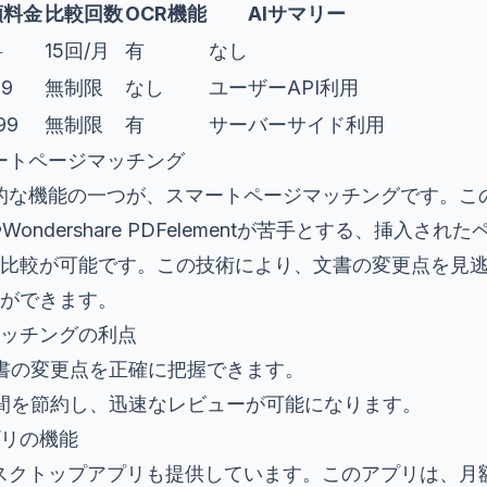
額料金
比較回数
OCR機能
AIサマリー
料
15回/月
有
なし
99
無制限
なし
ユーザーAPI利用
99
無制限
有
サーバーサイド利用
スマートページマッチング
fの特徴的な機能の一つが、スマートページマッチングです。
atやWondershare PDFelementが苦手とする、挿入
比較が可能です。この技術により、文書の変更点を見
ができます。
ッチングの利点
文書の変更点を正確に把握できます。
時間を節約し、迅速なレビューが可能になります。
リの機能
は、デスクトップアプリも提供しています。このアプリは、月