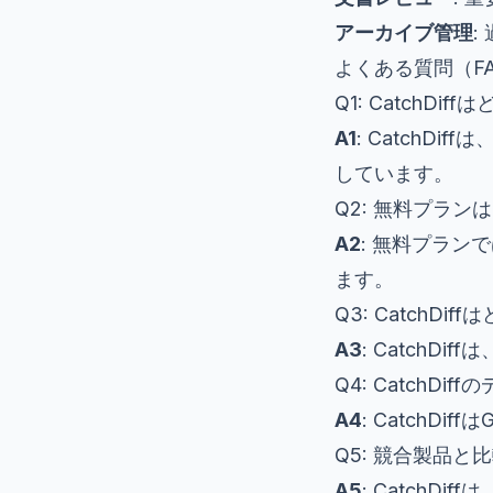
アーカイブ管理
:
よくある質問（F
Q1: CatchD
A1
: CatchD
しています。
Q2: 無料プラ
A2
: 無料プラン
ます。
Q3: CatchD
A3
: CatchD
Q4: CatchD
A4
: Catch
Q5: 競合製品と比
A5
: Catch