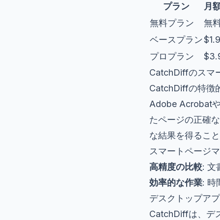
プラン
月
無料プラン
無
ベースプラン
$1.
プロプラン
$3.
CatchDiffの
CatchDif
Adobe Acrob
たページの正確な
な結果を得ること
スマートページマ
高精度の比較
: 
効率的な作業
: 
デスクトップアプ
CatchDiff