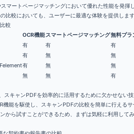
やスマートページマッチングにおいて優れた性能を発揮
Fの比較においても、ユーザーに最適な体験を提供しま
比較
OCR機能
スマートページマッチング
無料プラ
有
有
有
有
無
無
Felement
有
無
無
無
無
有
比較は、スキャンPDFを効率的に活用するために欠かせない
は、OCR機能を駆使し、スキャンPDFの比較を簡単に行える
ンから試すことができるため、まずは気軽に利用して
重要な契約書や報告書の比較。