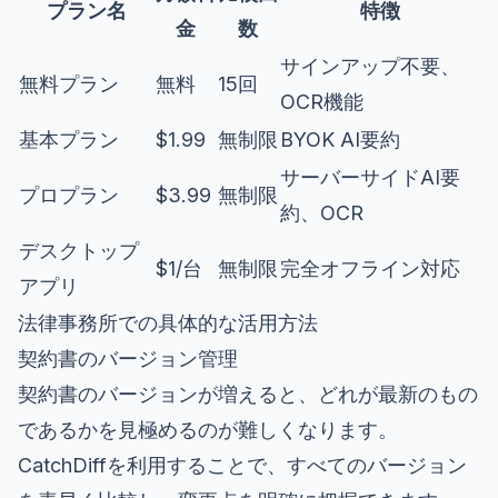
プラン名
特徴
金
数
サインアップ不要、
無料プラン
無料
15回
OCR機能
基本プラン
$1.99
無制限
BYOK AI要約
サーバーサイドAI要
プロプラン
$3.99
無制限
約、OCR
デスクトップ
$1/台
無制限
完全オフライン対応
アプリ
法律事務所での具体的な活用方法
契約書のバージョン管理
契約書のバージョンが増えると、どれが最新のもの
であるかを見極めるのが難しくなります。
CatchDiffを利用することで、すべてのバージョン