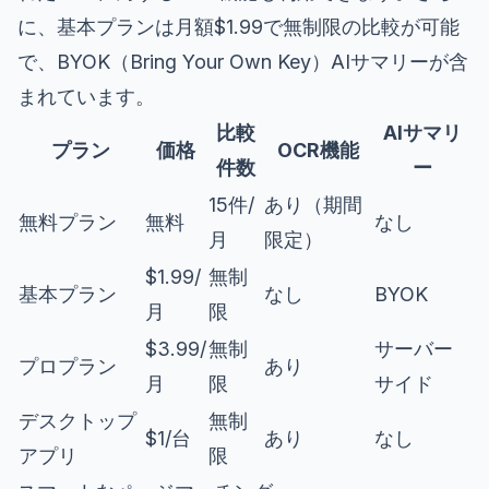
に、基本プランは月額$1.99で無制限の比較が可能
で、BYOK（Bring Your Own Key）AIサマリーが含
まれています。
比較
AIサマリ
プラン
価格
OCR機能
件数
ー
15件/
あり（期間
無料プラン
無料
なし
月
限定）
$1.99/
無制
基本プラン
なし
BYOK
月
限
$3.99/
無制
サーバー
プロプラン
あり
月
限
サイド
デスクトップ
無制
$1/台
あり
なし
アプリ
限